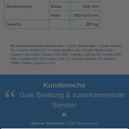
Abmessungen
Breite
860 mm
Höhe
880+150 mm
Gewicht
380 kg
Wir bieten Service und Vertrieb von:
Cybelec Steuerungen
|
Cybelec ModEva
RA
| Cybelec ModEva 15s |
Cybelec ModEva 12s
|
Cybelec ModEva 10s
|
Cybelec CybTouch8
|
Cybelec DNC 880s
|
Cybelec CybTouch6
|
Cybelec DNC
600s
|
Cybelec DNC 60
|
Cybelec DNC 15
|
Cybelec ModEva 15T
|
ModEva
15PAC Cybelec
|
CybTouch 12
|
Kundenecho
Gute Beratung & zuvorkommender
Service!
Werner Schramm
//
ASP Automation