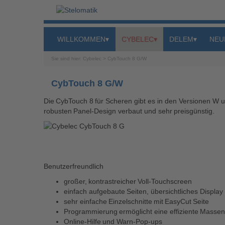
WILLKOMMEN
▾
CYBELEC
▾
DELEM
▾
NEU
Sie sind hier:
Cybelec
>
CybTouch 8 G/W
CybTouch 8 G/W
Die CybTouch 8 für Scheren gibt es in den Versionen W u
robusten Panel-Design verbaut und sehr preisgünstig.
Benutzerfreundlich
großer, kontrastreicher Voll-Touchscreen
einfach aufgebaute Seiten, übersichtliches Displa
sehr einfache Einzelschnitte mit EasyCut Seite
Programmierung ermöglicht eine effiziente Massen
Online-Hilfe und Warn-Pop-ups