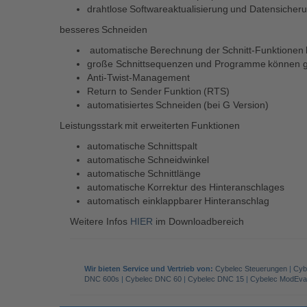
drahtlose Softwareaktualisierung und Datensicher
besseres Schneiden
automatische Berechnung der Schnitt-Funktionen bi
große Schnittsequenzen und Programme können g
Anti-Twist-Management
Return to Sender Funktion (RTS)
automatisiertes Schneiden (bei G Version)
Leistungsstark mit erweiterten Funktionen
automatische Schnittspalt
automatische Schneidwinkel
automatische Schnittlänge
automatische Korrektur des Hinteranschlages
automatisch einklappbarer Hinteranschlag
Weitere Infos
HIER
im Downloadbereich
Wir bieten Service und Vertrieb von:
Cybelec Steuerungen
|
Cyb
DNC 600s
|
Cybelec DNC 60
|
Cybelec DNC 15
|
Cybelec ModEva