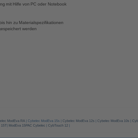
ung mit Hilfe von PC oder Notebook
s hin zu Materialspezifikationen
espeichert werden
elec ModEva RA
| Cybelec ModEva 15s |
Cybelec ModEva 12s
|
Cybelec ModEva 10s
|
Cyb
 15T
|
ModEva 15PAC Cybelec
|
CybTouch 12
|