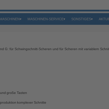
MASCHINEN
▾
MASCHINEN-SERVICE
▾
SONSTIGES
▾
AKTU
nd G: für Schwingschnitt-Scheren und für Scheren mit variablem Schnit
y und große Tasten
produktion komplexer Schnitte