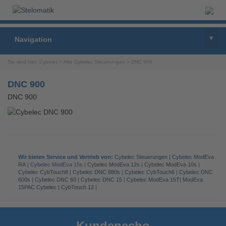
▾
Navigation
Sie sind hier:
Cybelec
>
Alte Cybelec Steuerungen
>
DNC 900
DNC 900
DNC 900
Wir bieten Service und Vertrieb von:
Cybelec Steuerungen
|
Cybelec ModEva
RA
| Cybelec ModEva 15s |
Cybelec ModEva 12s
|
Cybelec ModEva 10s
|
Cybelec CybTouch8
|
Cybelec DNC 880s
|
Cybelec CybTouch6
|
Cybelec DNC
600s
|
Cybelec DNC 60
|
Cybelec DNC 15
|
Cybelec ModEva 15T
|
ModEva
15PAC Cybelec
|
CybTouch 12
|
Kundenecho