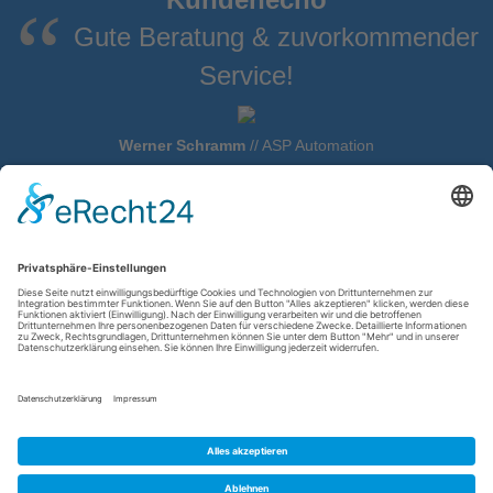
Gute Beratung & zuvorkommender
Service!
Werner Schramm
//
ASP Automation
Service, Neu- und Gebrauchtmaschinen
G-Press Abkantpressen und Zubehör
Cybelec Servicepartner
Ältere Cybelec Steuerungen
Gasparini X-Press
Delem-Steuerungen Service & Reparaturen
Kontaktadresse
Am Esselbach 5 // 91796 Ettenstatt
+49 9148 90 82 763
+49 9148 90 82 764
info@stelomatik.de