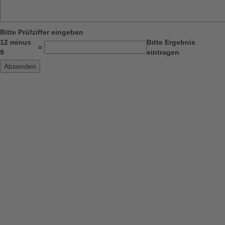
Bitte Prüfziffer eingeben
12 minus
Bitte Ergebnis
=
9
eintragen
Absenden