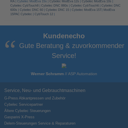
RA
| Cybelec ModEva 15s |
Cybelec ModEva 12s
|
Cybelec ModEva 10s
|
Cybelec CybTouch8
|
Cybelec DNC 880s
|
Cybelec CybTouch6
|
Cybelec DNC
600s
|
Cybelec DNC 60
|
Cybelec DNC 15
|
Cybelec ModEva 15T
|
ModEva
15PAC Cybelec
|
CybTouch 12
|
Kundenecho
Gute Beratung & zuvorkommender
Service!
Werner Schramm
//
ASP Automation
Service, Neu- und Gebrauchtmaschinen
G-Press Abkantpressen und Zubehör
Cybelec Servicepartner
Ältere Cybelec Steuerungen
Gasparini X-Press
Delem-Steuerungen Service & Reparaturen