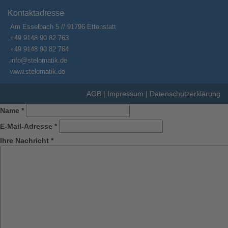
Kontaktadresse
Am Esselbach 5 // 91796 Ettenstatt
+49 9148 90 82 763
+49 9148 90 82 764
info@stelomatik.de
www.stelomatik.de
AGB
|
Impressum
|
Datenschutzerklärung
Name
*
E-Mail-Adresse
*
Ihre Nachricht
*