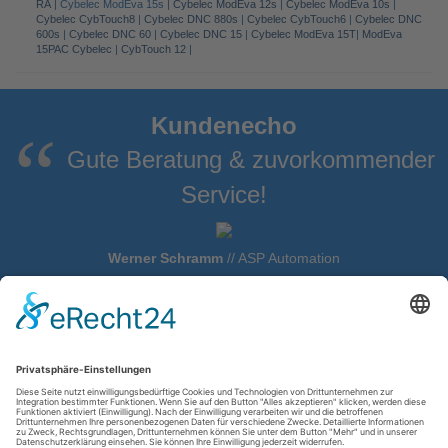
RA
| Cybelec ModEva 15s |
Cybelec ModEva 12s
|
Cybelec ModEva 10s
|
Cybelec CybTouch8
|
Cybelec DNC 880s
|
Cybelec CybTouch6
|
Cybelec DNC
600s
|
Cybelec DNC 60
|
Cybelec DNC 15
|
Cybelec ModEva 15T
|
ModEva
15PAC Cybelec
|
CybTouch 12
|
Kundenecho
Gute Beratung & zuvorkommender
Service!
Werner Schramm
//
ASP Automation
Service, Neu- und Gebrauchtmaschinen
G-Press Abkantpressen und Zubehör
Cybelec Servicepartner
Ältere Cybelec Steuerungen
Gasparini X-Press
Delem-Steuerungen Service & Reparaturen